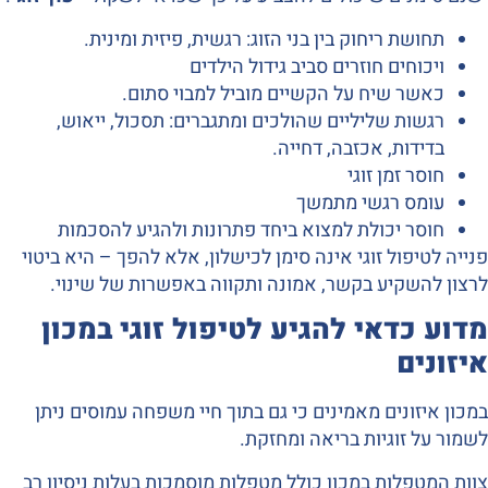
תחושת ריחוק בין בני הזוג: רגשית, פיזית ומינית.
ויכוחים חוזרים סביב גידול הילדים
כאשר שיח על הקשיים מוביל למבוי סתום.
רגשות שליליים שהולכים ומתגברים: תסכול, ייאוש,
בדידות, אכזבה, דחייה.
חוסר זמן זוגי
עומס רגשי מתמשך
חוסר יכולת למצוא ביחד פתרונות ולהגיע להסכמות
פנייה לטיפול זוגי אינה סימן לכישלון, אלא להפך – היא ביטוי
לרצון להשקיע בקשר, אמונה ותקווה באפשרות של שינוי.
מדוע כדאי להגיע לטיפול זוגי במכון
איזונים
במכון איזונים מאמינים כי גם בתוך חיי משפחה עמוסים ניתן
לשמור על זוגיות בריאה ומחזקת.
צוות המטפלות במכון כולל מטפלות מוסמכות בעלות ניסיון רב