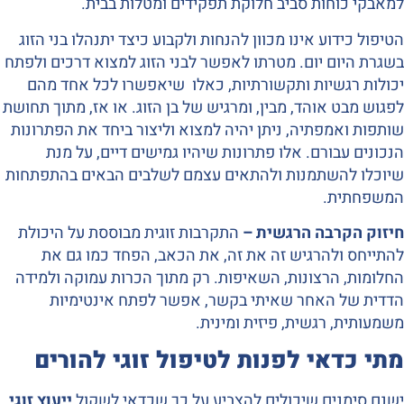
למאבקי כוחות סביב חלוקת תפקידים ומטלות בבית.
הטיפול כידוע אינו מכוון להנחות ולקבוע כיצד יתנהלו בני הזוג
בשגרת היום יום. מטרתו לאפשר לבני הזוג למצוא דרכים ולפתח
יכולות רגשיות ותקשורתיות, כאלו שיאפשרו לכל אחד מהם
לפגוש מבט אוהד, מבין, ומרגיש של בן הזוג. או אז, מתוך תחושת
שותפות ואמפתיה, ניתן יהיה למצוא וליצור ביחד את הפתרונות
הנכונים עבורם. אלו פתרונות שיהיו גמישים דיים, על מנת
שיוכלו להשתמנות ולהתאים עצמם לשלבים הבאים בהתפתחות
המשפחתית.
חיזוק הקרבה הרגשית –
התקרבות זוגית מבוססת על היכולת
להתייחס ולהרגיש זה את זה, את הכאב, הפחד כמו גם את
החלומות, הרצונות, השאיפות. רק מתוך הכרות עמוקה ולמידה
הדדית של האחר שאיתי בקשר, אפשר לפתח אינטימיות
משמעותית, רגשית, פיזית ומינית.
מתי כדאי לפנות לטיפול זוגי להורים
ישנם סימנים שיכולים להצביע על כך שכדאי לשקול
ייעוץ זוגי
.