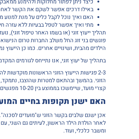
כיצד ניתן לפתור מחלוקות ולהימנע ממאבקי
באילו דרכים אפשר לשקם את הקשר לאחר
האם ואיך נוכל לקבל כלים על מנת למנוע מצ
מתי ואיך אפשר לטפל בבעיות ללא עזרה חיצו
תהליך ייעוץ זוגי (או בשמו האחר טיפול זוגי), נ
פוגשים בני זוג החל משלב החברות טרום הנישואין,
הילדים מהבית, ושינויים אחרים. כמו כן הייעוץ 
בתהליך של יעוץ זוגי, אנו נתייחס לגורמים המקד
2-3 פגישות הייעוץ הזוגי הראשונות מוקדשות ל
הזוגי. בהמשך ובהתאם למטרות שהוצבו, נתמקד, הן
קצרי מועד, שיימשכו בממוצע בין 10-20 מפגשים. חשוב להדגיש כי, ההחלטה והבחירה בסיום התהליך, בכל שלב נתונה בידי בני הזוג.
האם ישנן תקופות בחיים המוע
אכן ישנם שלבים בקשר הזוגי ש"מועדים לסכנה". א
לאחר הולדת הילד הראשון, לעיתים גם השני, עם ע
ומשבר כלכלי, ועוד.