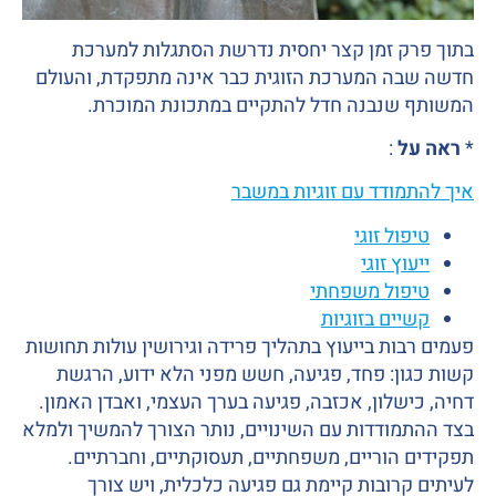
ק זמן קצר יחסית נדרשת הסתגלות למערכת
ה המערכת הזוגית כבר אינה מתפקדת, והעולם
שנבנה חדל להתקיים במתכונת המוכרת.
ל
:
ודד עם זוגיות במשבר
ול זוגי
וץ זוגי
פול משפחתי
ים בזוגיות
ות בייעוץ בתהליך פרידה וגירושין עולות תחושות
ן: פחד, פגיעה, חשש מפני הלא ידוע, הרגשת
שלון, אכזבה, פגיעה בערך העצמי, ואבדן האמון.
ודדות עם השינויים, נותר הצורך להמשיך ולמלא
הוריים, משפחתיים, תעסוקתיים, וחברתיים.
רובות קיימת גם פגיעה כלכלית, ויש צורך