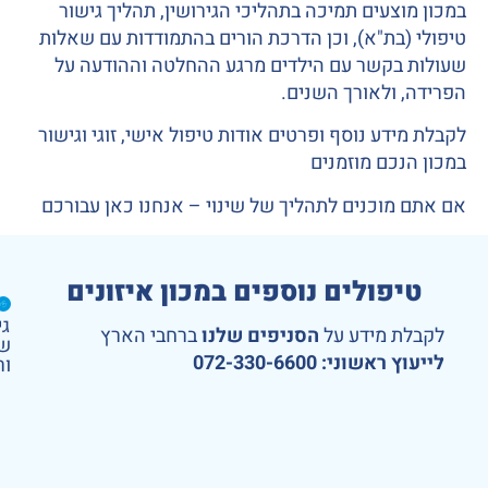
צעים תמיכה בתהליכי הגירושין, תהליך גישור
בת"א), וכן הדרכת הורים בהתמודדות עם שאלות
בקשר עם הילדים מרגע ההחלטה וההודעה על
ולאורך השנים.
דע נוסף ופרטים אודות טיפול אישי, זוגי וגישור
כם מוזמנים
וכנים לתהליך של שינוי – אנחנו כאן עבורכם
פולים נוספים במכון איזונים
גי
יי
 מידע על
הסניפים שלנו
ברחבי הארץ
ש
ע
ץ ראשוני:
072-330-6600
ור
ו
ץ
ול
יו
וי
ב
ת