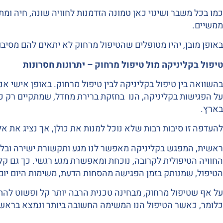
כמו בכל משבר ושינוי כאן טמונה הזדמנות לחוויה שונה, חיה ו
ממשיים.
באופן מובן, יהיו מטופלים שהטיפול מרחוק לא יתאים להם מסיבות
טיפול בקליניקה מול טיפול מרחוק – יתרונות חסרונות
בהשוואה בין טיפול בקליניקה לבין טיפול מרחוק. באופן אישי אני 
על הפגישות בקליניקה, הנו בחזקת ברירת מחדל, שמתקיים רק כ
בארץ.
להעדפה זו סיבות רבות שלא נוכל למנות את כולן, אך נציג את אל
ראשית, המפגש בקליניקה מאפשר לנו מגע ותקשורת ישירה ובלת
החוויה הטיפולית לקרובה, נוכחת ומאפשרת מגע רגשי. כך גם ק
הטיפול, שמנותק בזמן הפגישה מהסחות הדעת, משימות היום יום,
על אף שטיפול מרחוק, מבחינה טכנית הרבה יותר קל ופשוט להתארג
כלומר, כאשר הטיפול הנו המשימה החשובה ביותר ונמצא בראש בסד