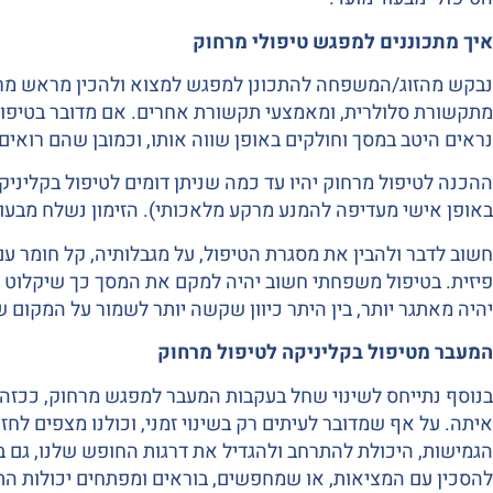
איך מתכוננים למפגש טיפולי מרחוק
נבקש מהזוג/המשפחה להתכונן למפגש למצוא ולהכין מראש מרחב ש
מתקשורת סלולרית, ומאמצעי תקשורת אחרים. אם מדובר בטיפול 
נראים היטב במסך וחולקים באופן שווה אותו, וכמובן שהם רואי
ההכנה לטיפול מרחוק יהיו עד כמה שניתן דומים לטיפול בקליניק
באופן אישי מעדיפה להמנע מרקע מלאכותי). הזימון נשלח מבעוד
חשוב לדבר ולהבין את מסגרת הטיפול, על מגבלותיה, קל חומר 
פיזית. בטיפול משפחתי חשוב יהיה למקם את המסך כך שיקלוט את
יהיה מאתגר יותר, בין היתר כיוון שקשה יותר לשמור על המקו
המעבר מטיפול בקליניקה לטיפול מרחוק
בנוסף נתייחס לשינוי שחל בעקבות המעבר למפגש מרחוק, ככזה
איתה. על אף שמדובר לעיתים רק בשינוי זמני, וכולנו מצפים לח
הגמישות, היכולת להתרחב ולהגדיל את דרגות החופש שלנו, גם 
להסכין עם המציאות, או שמחפשים, בוראים ומפתחים יכולות התמ