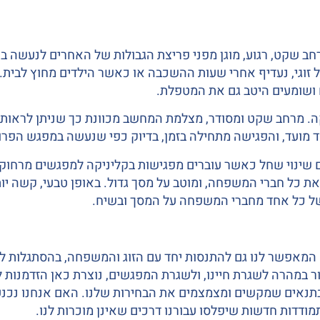
קט, רגוע, מוגן מפני פריצת הגבולות של האחרים לנעשה בחדר 
זוגי, נעדיף אחרי שעות ההשכבה או כאשר הילדים מחוץ לבית.
ם ושומעים היטב גם את המטפלת.
ה. מרחב שקט ומסודר, מצלמת המחשב מכוונת כך שניתן לראות מק
 מועד, והפגישה מתחילה בזמן, בדיוק כפי שנעשה במפגש הפרונ
עם שינוי שחל כאשר עוברים מפגישות בקליניקה למפגשים מרחוק
 כל חברי המשפחה, ומוטב על מסך גדול. באופן טבעי, קשה יות
ם של כל אחד מחברי המשפחה על המסך ובשיח.
 המאפשר לנו גם להתנסות יחד עם הזוג והמשפחה, בהסתגלות 
זור במהרה לשגרת חיינו, ולשגרת המפגשים, נוצרת כאן הזדמנות 
בתנאים שמקשים ומצמצמים את הבחירות שלנו. האם אנחנו נכנע
ודדות חדשות שיפלסו עבורנו דרכים שאינן מוכרות לנו.