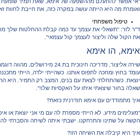
"אי אפשר להתעלם מההשפעה של אימא, שאת תמיד שומעת אות
ואומרת מה היא הייתה עושה במקרה כזה, את חייבת לחוות זא
טיפול משפחתי
ד"ר לזר: "תשאלי את עצמך עד כמה קבלת ההחלטות שלך מוש
את הקול שלה וליצור לעצמך קול עצמאי".
אימא, הו אימא
שירה אליצור, מדריכה חינוכי
עומד בחוץ ומחכה לתפוס אותנו. כשהייתי ילדה, הייתי מתכנ
יוצאת. כשהתחלתי לצאת עם בנים, המצב רק החמיר. היא התע
שאלה בחור שיצאתי איתו על האקסיות שלו!".
איך מתמודדים עם אימא חודרנית כזאת?
"מעלימים מידע. לא הייתי מספרת לה עם מי אני יוצאת או א
הקשה על שתינו והתרחקנו. ישבתי איתה לשיחה והסברתי לה 
איך היא קיבלה את השיחה הזו?