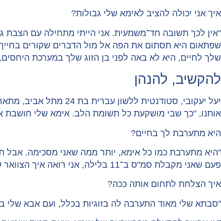
איך אני יכולה להציב לאימא שלי גבולות?
"אין לכך תשובה חד־משמעית. אני הייתי מתחילה עם הצבת 
שפתאום היא תסתום את הפה אל מול הדברים שקורים בחייך. 
שלך לחיים, היא לא באה לפני בן הזוג שלך במערכת היחסים, 
להקשיב, להנהן
יעל יעקובי, סטודנטית 
אותנו, "כך שבי מושקעת כל תשומת הלב. אימא שלי חושבת אני
היא מתערבת לך בחיים?
"היא מתערבת כמו כל אימא, יותר ממה שאני מסכימה. אבל תח
פעם שאני מקבלת סמ"ס ב־11 בלילה, אני רואה איך הצוואר שלה נמתח והיא מתה לדעת מי זה, אבל היא לא תשאל ולא תדע, אלא אם כן אני אבחר לספר לה".
איך הצלחת לתחום אותה ככה?
"סבתא שלי מאוד התערבה לה בזוגיות בכלל, ועם אבא שלי בפ