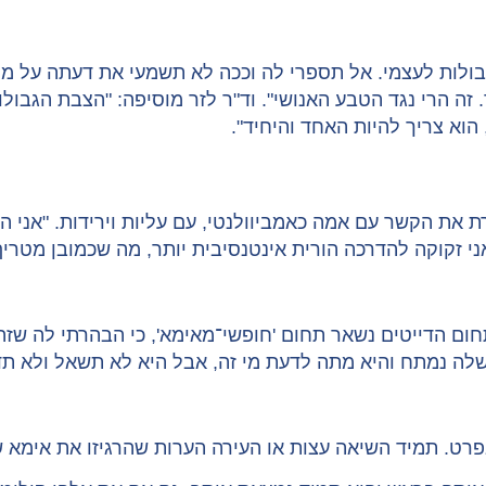
גבולות לעצמי. אל תספרי לה וככה לא תשמעי את דעתה על 
זה הרי נגד הטבע האנושי". וד"ר לזר מוסיפה: "הצבת הגבו
הוא צריך להיות האחד והיחיד".
ללשון עברית בת 24 מתל אביב, מתארת את הקשר עם אמה כאמביוולנטי, עם עליו
 זקוקה להדרכה הורית אינטנסיבית יותר, מה שכמובן מטריף 
ום הדייטים נשאר תחום 'חופשי־מאימא', כי הבהרתי לה שזה 
רט. תמיד השיאה עצות או העירה הערות שהרגיזו את אימא של