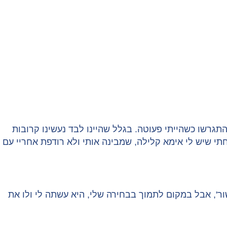
מבינה היטב על מה ד"ר לזר מדברת: "אמי ילדה אותי כשהייתה בת 20, וההורים שלי התגרשו כשהייתי פעוטה. בגלל שהיינו לבד נעשינו קרובות
תי שיש לי אימא קלילה, שמבינה אותי ולא רודפת אחריי עם
ר', אבל במקום לתמוך בבחירה שלי, היא עשתה לי ולו את