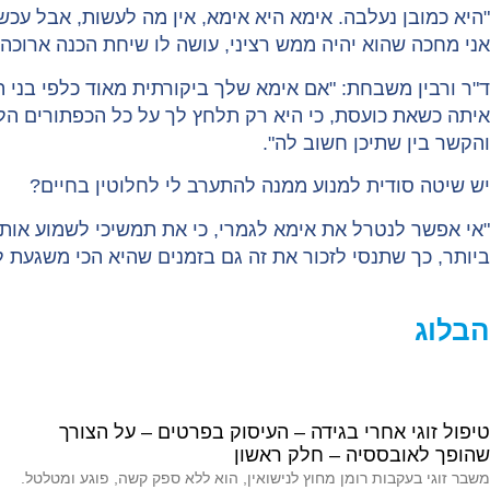
"היא כמובן נעלבה. אימא היא אימא, אין מה לעשות, אבל עכ
אני מחכה שהוא יהיה ממש רציני, עושה לו שיחת הכנה ארוכה
ד"ר ורבין משבחת: "אם אימא שלך ביקורתית מאוד כלפי בני ה
איתה כשאת כועסת, כי היא רק תלחץ לך על כל הכפתורים הלא
והקשר בין שתיכן חשוב לה".
יש שיטה סודית למנוע ממנה להתערב לי לחלוטין בחיים?
"אי אפשר לנטרל את אימא לגמרי, כי את תמשיכי לשמוע אותה
ביותר, כך שתנסי לזכור את זה גם בזמנים שהיא הכי משגעת ל
הבלוג
טיפול זוגי אחרי בגידה – העיסוק בפרטים – על הצורך
שהופך לאובססיה – חלק ראשון
משבר זוגי בעקבות רומן מחוץ לנישואין, הוא ללא ספק קשה, פוגע ומטלטל.