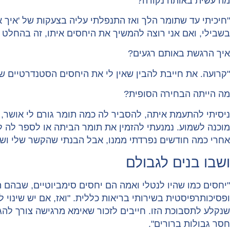
מה עשית באותה נקודה?
"חיכיתי עד שתומר הלך ואז התנפלתי עליה בצעקות של 'איך 
בשבילי, ואם אני רוצה להמשיך את היחסים איתו, זה בהחלט 
איך הרגשת באותם רגעים?
"קרועה. את חייבת להבין שאין לי את היחסים הסטנדרטיים שי
מה הייתה הבחירה הסופית?
ניסיתי להתעמת איתה, להסביר לה כמה תומר גורם לי אושר,
מוכנה לשמוע. נמנעתי להזמין את תומר הביתה או לספר לה לא
אחרי כמה חודשים נפרדתי ממנו, אבל הבנתי שהקשר שלי ושל
ושבו בנים לגבולם
"יחסים כמו שהיו לנטלי ואמה הם יחסים סימביוטיים, שבהם ה
ופסיכותרפיסטית בשירותי בריאות כללית. "ואז, אם יש שינוי
שנקלע לתסבוכת הזו. חייבים לזכור שאימא מרגישה צורך להג
חסר גבולות ברורים".