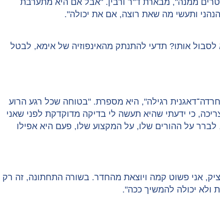
ים ממנה", מבארת ד"ר ורבין. "אבל אם היא מתערבת
נהני ותעשי מה שאת רוצה, אם את יכולה".
לסבול אותו? תדעי להתנתק מהאינפוזיה של אימא, לבטל
 שלי היא אימא חרדה־דאגנית רגילה", היא מספרת. "בטוחה שכל רגע הרוע
ריכה, כי ידעתי שהיא תעשה לי בדיקה מדוקדקת לפני שאני
לברר על ההורים שלו, על המקצוע שלו, פעם היא אפילו
ציק, אני פשוט קמה ויוצאת מהחדר. בשורה התחתונה, זה רק
ולא יכולה להמשיך ככה".