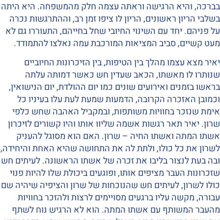
בברכה, והיא הרגישה וראתה עצמה חלק מהמשפחה. היא היתה
בשלבי הריון ראשונים, הריון לו ציפו זמן רב, וההתרגשות נכרה
על פניהם. יחד עם השינוי החיובי שחל בחייהם, התעוררו גם לא
מעט קשיים, סביב המציאות המורכבת עמה נאלצו להתמודד.
יאיר מצא עצמו מהלך בין הטיפות, בין הזיכרונות החיוביים
שנותרו לו מאשתו, הכאב שעדין חש כאשר דמותה עלתה
בראשו בזמנים ואירועים שונים כמו יום ההולדת, יום הנישואין,
וכמובן האזכרה הקרובה, הדמעות שמעת לעת עלו בעיניו כל
אימת שנזכר בחוויות משותפות, ובמקביל האהבה שחש כלפי
שרון. יאיר תאר רגשות אשמה שליוו אותו והיו קשורים לזיכרון
אשתו המתה ואשתו החיה – שרון. האם הוא מסוגל להעניק
לשרון את כל כולו, ולתת לה את התחושה שהיא האחת והיחידה,
ובה בעת לנצור בליבו את זכרה של אשתו הראשונה. לעיתים חש
שזכרונות העבר מציפים אותו, ופוגעים ביכולת שלו להיות פנוי
כולו לשרון, לעיתים חש שהנוכחות של שרון והציפיה שיהיה שם
עבורה, מקשה עליו ברגעים מסויימים לרצות ולהזכר בחוויות
מהעבר המשותף עם אשתו המתה. הוא לא הרגיש נוח לשתף