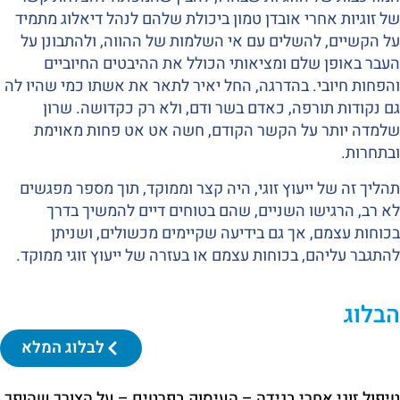
של זוגיות אחרי אובדן טמון ביכולת שלהם לנהל דיאלוג מתמיד
על הקשיים, להשלים עם אי השלמות של ההווה, ולהתבונן על
העבר באופן שלם ומציאותי הכולל את ההיבטים החיוביים
והפחות חיובי. בהדרגה, החל יאיר לתאר את אשתו כמי שהיו לה
גם נקודות תורפה, כאדם בשר ודם, ולא רק כקדושה. שרון
שלמדה יותר על הקשר הקודם, חשה אט אט פחות מאוימת
ובתחרות.
תהליך זה של ייעוץ זוגי, היה קצר וממוקד, תוך מספר מפגשים
לא רב, הרגישו השניים, שהם בטוחים דיים להמשיך בדרך
בכוחות עצמם, אך גם בידיעה שקיימים מכשולים, ושניתן
להתגבר עליהם, בכוחות עצמם או בעזרה של ייעוץ זוגי ממוקד.
הבלוג
לבלוג המלא
טיפול זוגי אחרי בגידה – העיסוק בפרטים – על הצורך שהופך