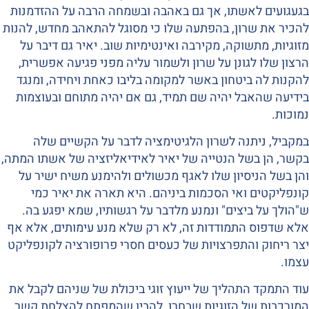
בגעגועים לאשתו, אך גם באהבה ובשמחה הרבה על ההזדמנות
להכיר את שרון, בהפתעה שלו כי מסוגל להתאהב מחדש, להנות
מזוגיות, מתשוקה, מקירבה ואינטימיות שוב. יאיר גם דיבר על
הרצון שלו לגונן על שרון ולשמור עליה מפני פגיעה אפשרית,
להקנות לה ביטחון באשר למקומה בליבו כאחת ויחידה, ומנגד
בידיעה שהאבל יהיה שם תמיד, גם אם יהיה מתוחם ובעוצמות
נמוכות.
במקביל, ניתנה לשרון הלגיטימציה לדבר על הקשיים שלה
בקשר, הן בשל הנטייה של יאיר לאידיאליזציה של אשתו המתה,
והן בשל הניסיון שלו לאגף מכשולים ולהימנע משיח ישיר על
קונפליקטים ואי הסכמות ביניהם. היא תארה את יאיר כמי
ש"הולך על ביצים" ונמנע מלדבר על רגשותיו, שמא יפגע בה.
אלא שדפוס התמודדות זה, לא רק שלא מנע עימותים, אלא אף
יצר ריחוק והתפרצויות של כעסים חסרי פרופורציה לקונפליקט
עצמו.
עוד התמקד התהליך של ייעוץ זוגי ביכולת של שניהם לקבל את
המורכבות של הזוגיות שבחרו, להבין שהמפתח להצלחת קשר