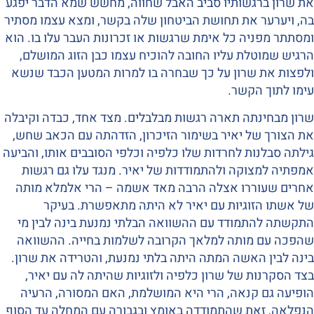
את שרון ברגשותיו סביב האבל שחווה, מחשש שמא הדבר יפגע
בה, ויערער את תחושת הביטחון שלה בקשר, ומצא עצמו מסתיר
ומסתתר מפניה כל אימת שרגשות או זכרונות העבר עלו בו. הוא
הרגיש שמוטלת עליו החובה להוכיח עצמו כבן הזוג המושלם,
ולפצות את שרון על כך שבחרה בו למרות המטען הכבד שנשא
עימו לתוך הקשר.
שרון מבחינתה תארה רגשות מבלבלים. מצד אחד, כבדה וקיבלה
את הצורך של יאיר בשימור הזיכרון, הזדהתה עם הכאב שחש,
גילתה סבלנות לחרדות שלו כלפיה וכלפי הסובבים אותו, והביעה
אמפתיה למצוקה ולהתמודדות של יאיר. מנגד עלו גם רגשות
אחרים שעוררו אצלה הרבה מאד אשמה – הרי אלמלא מותה
של אשתו הזוגיות עם יאיר לא היתה מתאפשרת. בעיקר
התקשתה להתמודד עם ההשוואה הבלתי נמנעת בינה לבין מי
שהפכה עם מותה למלאך הקרובה לשלמות בחייה. ההשוואה
בינה לבין האשה המתה היתה בלתי נמנעת, והטרידה את שרון.
בצד הסקרנות של שרון כלפיה ולזוגיות שהיתה לה עם יאיר,
הופיעה גם קנאה, הרי היא המושלמת, האם המסורה, הרעיה
הנפלאה, זאת שהתמודדה באומץ ובגבורה עם המחלה עד הסוף