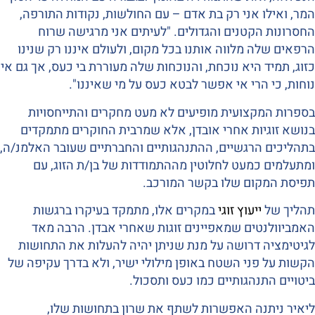
המר, ואילו אני רק בת אדם – עם החולשות, נקודות התורפה,
החסרונות הקטנים והגדולים. "לעיתים אני מרגישה שרוח
הרפאים שלה מלווה אותנו בכל מקום, ולעולם איננו רק שנינו
כזוג, תמיד היא נוכחת, והנוכחות שלה מעוררת בי כעס, אך גם אי
נוחות, כי הרי אי אפשר לבטא כעס על מי שאיננו".
בספרות המקצועית מופיעים לא מעט מחקרים והתייחסויות
בנושא זוגיות אחרי אובדן, אלא שמרבית החוקרים מתמקדים
בתהליכים הרגשיים, ההתנהגותיים והחברתיים שעובר האלמנ/ה,
ומתעלמים כמעט לחלוטין מההתמודדות של בן/ת הזוג, עם
תפיסת המקום שלו בקשר המורכב.
תהליך של
ייעוץ זוגי
במקרים אלו, מתמקד בעיקרו ברגשות
האמביוולנטים שמאפיינים זוגות שאחרי אבדן. הרבה מאד
לגיטימציה דרושה על מנת שניתן יהיה להעלות את התחושות
הקשות על פני השטח באופן מילולי ישיר, ולא בדרך עקיפה של
ביטויים התנהגותיים כמו כעס ותסכול.
ליאיר ניתנה האפשרות לשתף את שרון בתחושות שלו,