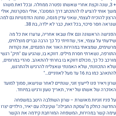
+ 3, שנה וקצת אחרי שאשתו נפטרה ממחלה. ובכל זאת משהו
משך אותי להציע לו להתכתב דרך המסנג'ר, אולי הסקרנות, אולי
הרצון להוכיח לעצמי, שאני עדין מנסה, נותנת הזדמנויות גם למה
שנראה חסר סיכוי, בכל זאת, כבר לא ילדה, בת 38.
הפגישה הראשונה וגם אלו שבאו אחריה, ערערו את כל מה
שידעתי על עצמי, אני, שדחיתי כל כך הרבה גברים מוצלחים,
מרשימים, שמצאתי במהירות האור את הפגמים, את נקודות
התורפה, נשארתי חסרת מילים. דווקא בו, שהגיע עם "תיק" רגשי
מורכב כל כך, מכולם דווקא בו בחרתי להתאהב. סהדי במרומים,
שלא התכוונתי, שלא האמנתי שאצליח להרגיש ולהתרגש,
להתאהב כמו בת 16 עד מעל לאוזניים…"
שרון ויאיר פנו לייעוץ זוגי, שנתיים לאחר שנישאו, סמוך למועד
האזכרה של אשתו של יאיר, תאריך טעון ורגיש במיוחד.
על פניו זוגיות מאושרת – שרון השתלבה היטב במשפחה
החדשה כחלק מ"עסקת החבילה" שקיבלה עם יאיר, הילדים יצרו
עימה קשר במהירות, המשפחה המורחבת קידמה את הקשר