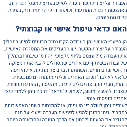
העבודה על יצירת קשר נועדה לסייע בפריצת מעגל הבדידות,
באמצעות הגברת המודעות, ושיפור דרכי ההתמודדות, בעזרת
כלים מתאימים.
האם כדאי טיפול אישי או קבוצתי?
הן הייעוץ האישי והן העבודה הקבוצתית מכוונים לסייע בתהליך
העבודה על יצירת הקשר. יש המעדיפים את המסגרת האישית,
את העבודה מול עצמם בליווי מקצועי. יהיו מי שיבחרו בתהליך
של עבודה בשיתוף עם אחרים שמסוגלים להבין את המצוקה
והקושי שהם חווים. השתתפות בקבוצה מחזקת את הידיעה
ש"אני לא לבד" ושגם האחרים שלידי מתמודדים עם בעיות
דומות, חברי הקבוצה יכולים לתרום מהניסיון, מהידע והחוויות
שצברו, להעביר משוב, לשמש כ"מראה" דרכה ניתן ללמוד כיצד
אחרים תופסים אותי.
לעיתים ניתן לשלב בין השניים, או להתנסות בשתי האפשרויות
במקביל. ניתן כמובן להגיע לפגישת הערכה וייעוץ על מנת
להגדיר את הבעיות ולבחון את הדרך הטובה והמתאימה ביותר
להתמודד עמן.