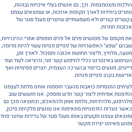
הולכות ומצטמצמות. וכך, גם אנשים בעלי איכויות גבוהות,
נותרים ביחידות לאורך תקופות ארוכות, או שמוצאים עצמם
בקשרים קצרים ולא משמעותיים שיוצרים מעגל סגור של
אכזבות חוזרות.
את מקומם של מפגשים פנים אל פנים תופסים אתרי ההיכרויות,
שבהם "שפע" האפשרויות של פנויים פנויות עשוי להיות מדומה,
מטעה, מלחיץ, וליצור תחושת אכזבה ותסכול. לאורך זמן,
השימוש באינטרנט ככלי לחיפוש קשר זוגי, והיציאה לעוד ועוד
דייטים, פוגעים בדימוי ובהערכה העצמית, יוצרים פסימיות ואף
אדישות בקרב פנויים פנויות.
לעיתים התנסויות כואבות מהעבר חוסמות אותנו מלתת לעצמנו
הזדמנות אמיתית ליצור קשר חדש ומספק. אנו חוששים שוב
מלהיפגע, מלהידחות, מלתת אמון ולהתאכזב, וכתוצאה מכך גם
כאשר נוצרות הזדמנויות מתאימות אנו נמנעים מלקיחת סיכון,
ומוצאים עצמנו תקועים באותו מעגל סגור של בדידות שיוצר פחד
ומונע מאיתנו יצירת מקשר