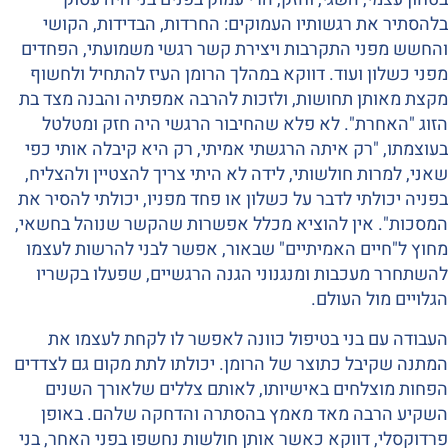
בלהסתיר את רגשותיו העמוקים: החרדות, הבדידות, הקושי
והחשש מפני התקרבות ויצירת קשר רגשי משמועתי, הפחדים
מפני כשלון ועוד. דווקא במהלך הרומן העיז להתחיל ולחשוף
מקצת מאותן תחושות, ולזכות להרבה אמפתיה והבנה מצד בת
הזוג "האחרת". לא פלא שהחיבור הרגשי היה חזק ומטלטל
בעוצמתו, "רק איתה הרגשתי אמיתי, רק היא קיבלה אותי כפי
שאני, למרות חולשותי, לידה לא היתי צריך להצטיין ולהצליח,
בפניה יכולתי לדבר על כשלון או פחד מפניו, יכולתי להסיר את
המסכות". אין להוציא מכלל אפשרות שהקשר שנוהל בחשאי,
מחוץ ל"חיים האמיתיים" שבאור, אפשר לבני להרשות לעצמו
להשתחרר מעכבות ומנגנוני הגנה הרגשיים, שפעלו בקשריו
הגלויים מול העולם.
העבודה עם בני בטיפול כוונה לאפשר לו לקחת לעצמו את
המתנה שקיבל כתוצר של הרומן. יכולתו לתת מקום גם לצדדים
הפחות מוצלחים באישיותו, לאותם צללים שלאורך השנים
השקיע הרבה מאד מאמץ בהסתרה והדחקה שלהם. באופן
פרדוקסלי, דווקא כאשר אותן חולשות נחשפו בפני האחר, בני