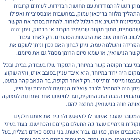
מתן דגש להתמודדות עם תחושת הבדידות. לעיתים קרובות
התהליך מלווה בדיכאון עמוק, במחשבות אובססיביות ואפילו
בניסיונות להשיב את הגלגל לאחור, להחיות בסתר את הקשר
שהסתיים, מתוך תקווה שבעתיד הקרוב או הרחוק, ניתן יהיה
לשוב ולחוות שוב את הרגשות הסוערים. רק לאחר עיבוד
הפרידה והשלמה עמה, ניתן לבחון האם נכון וניתן לשקם את
קשר הנישואין, או שמא סיום הרומן מסמל גם את סיומם.
בני עבר תקופה קשה במיוחד, התפקוד שלו בעבודה, בבית, ובכל
מקום היה ירוד במיוחד, הוא איבד עניין בסובב אותו, והיה שקוע
בעצמו מייסר ומתייסר. רק לאחר תקופה, בה הכאב קהה במעט,
ניתן היה להתחיל ולברר שאלות הנוגעות לבחירות של חייו,
מהבחירה בבת הזוג החוקית, ועד לחיפוש אחר פתרונות למצוקה
אותה חווה בנישואין, מחוצה להם.
המשבר שעבר אפשר לו להיפגש ולהכיר את אותם חלקים
וקולות פנימיים שעד כה התעלם מקיומם והכחישם. בעוד בעיני
הסובבים אותו, כמו גם עבור אשתו, בני נתפס כאדם מצליח, בעל
בטחון עצמי, השגי, וחזק, הרי עמוק בפנים בני היה עסוק