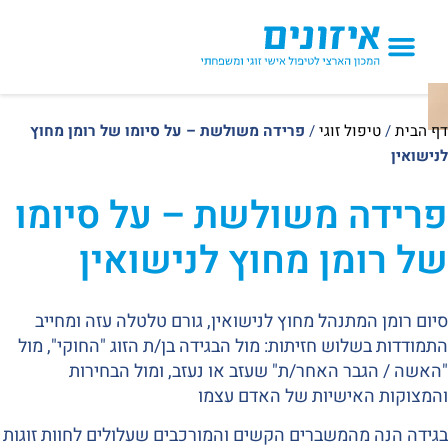
הטיפולים אצלנו
דף הבית
/
טיפול זוגי
/
פרידה משולשת – על סיומו של רומן מחוץ
לנישואין
פרידה משולשת – על סיומו
של רומן מחוץ לנישואין
סיום רומן המתנהל מחוץ לנישואין, גורם טלטלה עזה ומחייב
התמודדות בשלוש חזיתות: מול הבגידה בן/ת הזוג "החוקי", מול
"האשה / הגבר האחר/ת" שעזב או נעזב, ומול הבחירות
והמצוקות האישיות של האדם עצמו
בגידה הנה מהמשברים הקשים והמורכבים שעלולים לחוות זוגות