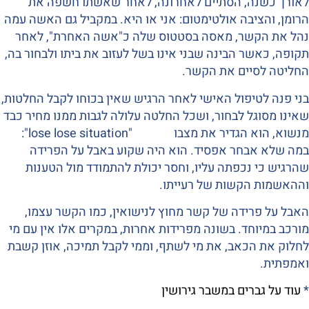
לאורך כשנה, הסתיים לאחרונה, לאחר שאשתו חשפה את
הרומן, והציבה אולטימטום: אני או היא. במקביל גם האשה עמה
נהל את הקשר, מאסה בסטטוס שלה כ"אשה האחרת", לאחר
תקופה, כאשר הבינה שבני אינו בשל לעזוב את ביתו ולבחור בה,
החליטה לסיים את הקשר.
בני פנה לטיפול האישי לאחר הרגיש שאין בכוחו לקבל החלטות,
שאינו מסוגל לבחור, ושכל החלטה עלולה לגבות ממנו מחיר כבד
מנשוא, הוא הגדיר את מצבו "lose lose situation":
במה שלא אבחר אפסיד. הוא היה שקוע באבל על הפרידה
שהרגיש כי נכפתה עליו, וחסר יכולת להתמודד מול הטענות
וההאשמות הקשות של רעייתו.
האבל על פרידה של קשר מחוץ לנישואין, כמו הקשר עצמו,
מורכב במיוחד. בשונה מפרידות אחרות, במקרים אלו אין עם מי
לחלוק את הכאב, את מי לשתף, וממי לקבל תמיכה, אוזן קשבת
ואמפתית.
*
עוד על גברים במשבר גירושין