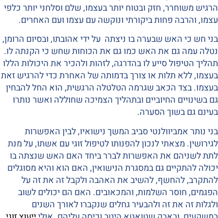
הרגיש משוחרר, חזק ובטוח יותר בעצמו, שלם וסלחני יותר כלפי
עצמו, והרבה פחות ביקורתי ונוקשה עם עצמו ועם האחרים.
בני חש כי האש שבערה בו ניצתה על ידי אהובתו, ובסיום הרומן,
נטלה עמה גם את האש כמו גם את הכוחות שחש כי הקנתה לו.
תהליך הטיפול סייע לו בהדרגה, לזהות ולהכיר את היכולות הללו
בעצמו, ללא תלות או צורך בדמותה של האחרת כדי להרגיש זאת
בעצמו. בצד הכאב שגרמה הטלטלה הרגשית, הוא החל להבחין
גם בשינויים החיוביים ובתהליך הצמיכה שחוללה ואשר נותרו
בעינם גם בשוך הסערה.
בני נותר אמביוולנטי סביב המשך נישואיו, לבין האפשרות
לגירושין. מצאתי לנכון להפנותו לטיפול זוגי עם אשתו, על מנת
לתת לשניהם את האפשרות לברר ביחד האם האש שנצתה בו
יכולה להתקיים גם במסגרת הנישואין, האם הוא והיא מסוגלים
להתקרב, להחשף, להשיב את האהבה ולקבל זה את זה על
הפגמים, חוסר השלמות, והמכאובים. האם הם יכולים לשוב
ולגלות זה את זה ולהבעיר גחלים שנקברו לאורך השנים
במשקעים, ובאבק שטואטא היטב וכיסה עליהם. אולי
ייעוץ זוגי