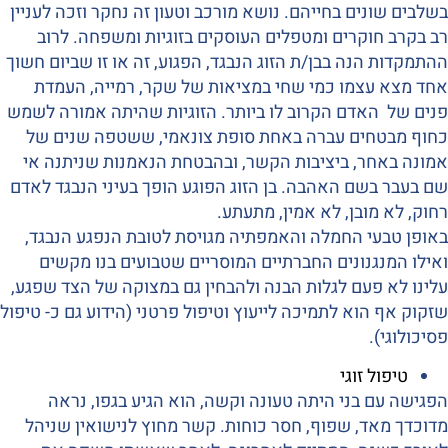
בשלבים שונים בחייהם. נושא מורכב וטעון זה נחקר וזכה לעניין
רב בקרב חוקרים ומטפלים העוסקים בזוגיות ומשפחה. לרוב
ההתמקדות הנה בבן/ת הזוג הנבגד, הפגוע, זה או זו שביום חשוך
אחד מצא עצמו כמי שחי במציאות של שקר, רמייה, העמדת
פנים של האדם הקרוב לו ביותר. הזוגיות שהיתה אמורה לשמש
כחוף מבטחים עברה באחת סופת צונאמי, ששטפה שנים של
אמונה באחר, ביציבות הקשר, ובהבטחת הנאמנות שניתנה אי
שם בעבר בשם האהבה. בן הזוג הפוגע הופך בעיני הנבגד לאדם
רחוק, לא מובן, לא אמין, מתעתע.
באופן טבעי החמלה והאמפתיה מגויסת לטובת הנפגע הנבגד,
ואילו המנגנונים החברתיים המוסריים שטבועים בנו מקשים
עלינו לא פעם לגלות הבנה ולהבחין גם במצוקה של הצד שפגע,
שזקוק אף הוא לתמיכה לייעוץ וטיפול פרטני (הידוע גם כ- טיפול
פסיכולוגי).
טיפול זוגי
הפגישה עם בני היתה טעונה וקשה, הוא הגיע בגפו, נראה
מדוכדך מאד, שפוף, חסר כוחות. קשר מחוץ לנישואין שניהל