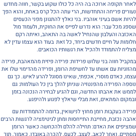
לאחר תקופה ארוכה בה היה כל כולו שקוע בקשר, חווה מחדש
נעורים פריחה והתחדשות, הרי עתה הכל קרס באחת, והוא הפך
להיות אשם בעיני אוהביו. בני נאלץ להתגונן מפני הכעסים
שספג מכל עבר: הוא נדרש לפייס את החוקית, ולעמוד מול
האכזבה והעלבון שהנחיל לאשה בה התאהב, ואיתה רקם
חלומות על חיים חדשים ביחד, כל זאת בעוד הוא עצמו עדין לא
מצליח להתמודד ולהכיל את רגשותיו הכואבים.
במקביל חווה בני שלוש פרידות: פרידה פיזית מהמאהבת, פרידה
מהזוגיות עם אשתו עד לחשיפת הרומן, ופרידה מהדימוי שלו את
עצמו, כאדם מוסרי, אכפתי, שאינו מסוגל להרע לאיש. כך גם
נוספה הפרידה מהפנטזיה שניתן להלך בין כל העולמות: גם
לממש את אהבתו החדשה, וגם להגיע לבחירה הנכונה בזמן
ובמקום המתאים, זאת מבלי שיאלץ לפגוע ולהיפגע.
פרידה בעקבות רומן מחוץ לנישואין, בדומה להתמודדות עם
אהבה נכזבת, מחייבת התייחסות ומתן לגיטימציה לרגשות הרבים
שמציפים את האדם: תחילה להלם ולהכחשה כאשר הרומן
מסתיים, ואחר לכאב, לעצב, לכעס, להכרה באובדן, כאמור, תוך