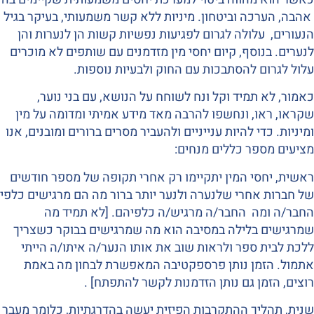
אהבה, הערכה וביטחון. מיניות ללא קשר משמעותי, בעיקר בגיל
הנעורים, עלולה לגרום לפגיעות נפשיות קשות הן לנערות והן
לנערים. בנוסף, קיום יחסי מין מזדמנים עם שותפים לא מוכרים
עלול לגרום להסתבכות עם החוק ולבעיות נוספות.
כאמור, לא תמיד וקל ונח לשוחח על הנושא, עם בני נוער,
שקראו, ראו, ונחשפו להרבה מאד מידע אמיתי ומדומה על מין
ומיניות. כדי להיות ענייניים ולהעביר מסרים ברורים ומובנים, אנו
מציעים מספר כללים מנחים:
ראשית, יחסי המין יתקיימו רק אחרי תקופה של מספר חודשים
של חברות אחרי שלנערה ולנער יותר ברור מה הם מרגישים כלפי
החבר/ה ומה החבר/ה מרגיש/ה כלפיהם. [לא תמיד מה
שמרגישים בלילה במסיבה הוא מה שמרגישים בבוקר כשצריך
ללכת לבית ספר ולראות שוב את אותו הנער/ה איתו/ה הייתי
אתמול. הזמן נותן פרספקטיבה המאפשרת לבחון מה באמת
רוצים, הזמן גם נותן הזדמנות לקשר להתפתח] .
שנית, תהליך ההתקרבות הפיזית יעשה בהדרגתיות, כלומר מעבר