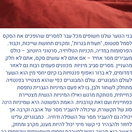
בני הנוער שלנו חשופים מכל עבר למסרים שהופכים את הסקס
לסמל סטטוס, "תעודת בגרות", ומקנים תחושת שייכות, וכבוד.
הפרסומות במדיה, תכניות הטלויזיה, סרטוני היוטיוב – כולם
מעבירים מסר אחיד – אם אתם לא עושים סקס, אתם לא חלק
מהעניין. מסרים סביב מיניות מכוונים פעמים רבות גם לאזור
דמדומים, לא ברור ואפוף פנטזיות בו קיום יחסי מין הוא השער
לעולם המבוגרים. עולם המבוגרים כפי שהוא מצטייר בפנטזיה
מתחלק לשחור ולבן, בו לא פעם המיניות הגברית נתפסת
כחייתית, מנותקת מרגש ואילו המיניות הנשית מצטיירת
כפתיינית ועם זאת קורבנית. האמת הפשוטה היא שמיניות הינה
סוג של תקשורת, שיכולה להעביר מסר של אהבה וקרבה אך
יכולה גם להעביר מסר של השפלה ודחיה. כמבוגרים, עלינו
לחזור ולהבהיר כי קשר מיני יכול להיות מענג, מקרב ומחזק,
כאשר הוא מהווה ביטוי למערכת יחסים משמעותית שקיימים בה