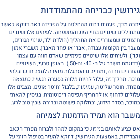
גירושין כבריחה מהתמודדות
יתרה מכך, פעמים רבות ההחלטה על הפרידה באה דווקא כאשר
מתחוללים שינויים בחיי הזוג והמשפחה. לעיתים אלו שינויים
חיצוניים שמעוררים את התהליך (הולדת ילד, שינוי מגורים,
מעבר בין מקומות עבודה, אבדן או פחד מאבדן, משברי אמון
וכד'), ולעיתים אלו שינויים פנימיים שאדם חווה עם עצמו
(כדוגמת משבר גיל ה- 40- וה-50 ). באופן טבעי, השינויים
מעוררים חרדה, ומחייבים הסתגלות מהירה למצב חדש ובלתי
מוכר. תהליך זה, עלול להיות מלווה בסערה רגשית כתוצאה
מפחד, חוסר שליטה, עמימות, בלבול וחוסר אונים. מצבים אלו
עלולים לדחוף או להחריף תפיסה דיכוטומית, בניסיון להאחז
במוכר, בסדר הידוע, ובחלוקה פשוטה וברורה שבין טוב לרע.
משבר הוא תמיד הזדמנות לצמיחה
אנו נציע לאותם בני זוג כי במקום למהר ולברוח מפחד הכאב
והבדידות, באמצעות הגירושין, דווקא להעזר בטיפול הזוגי על