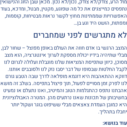
מול הרע, צודק/לא צודק, נכון/לא נכון. מכאן שבן הזוג והנישואין
נתפסים כמייצגים את כל מה שפוגע, מקטין, מבטל, ומדכא, בעוד
האפשרויות שממתינות מחוץ לקשר נראות מבטיחות, קוסמות,
ומפתות, הושט היד וגע בן…
לא מתגרשים לפני שמחברים
המצב הרגשי בו אדם חווה את העולם באופן מפוצל – שחור לבן,
מבלי שתיהיה בידיו יכולת מספקת לערוך אינטגרציה, הוא מצב
מסוכן, כיוון שתפיסת המציאות שלנו מוגבלת ועלולה לגרום לנו
לקבל החלטות שבסופו של דבר יסבו נזק לנו ולסובבים אותנו.
דווקא ההתאהבות היא דוגמא מופלאה לדרך שבה הטבע גורם
לנו לפרק זמן מסויים לפעול, תוך פיצול בתפיסה. בשלב זה מושא
אהבתנו נתפס כהתגלמות הטוב והמיטיב, ואנו נתעלם או נמעיט
בחשיבותן של תכונות שאנו נרתעים מהן. המטרה האבולוציונית
היא כמובן העמדת צאצאים מבלי ששיפוט בוגר ושקול יותר
יחבלו בתהליך.
עוד בנושא: