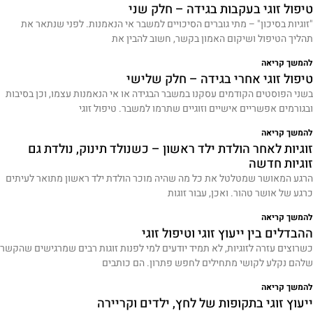
טיפול זוגי בעקבות בגידה – חלק שני
"זוגיות בסיכון" – מתי גוברים הסיכויים למשבר אי הנאמנות. לפני שנתאר את
תהליך הטיפול ושיקום האמון בקשר, חשוב להבין את
להמשך קריאה
טיפול זוגי אחרי בגידה – חלק שלישי
בשני הפוסטים הקודמים עסקנו במשבר הבגידה או אי הנאמנות עצמו, וכן בסיבות
ובגורמים אפשריים אישיים וזוגיים שתרמו למשבר. טיפול זוגי
להמשך קריאה
זוגיות לאחר הולדת ילד ראשון – כשנולד תינוק, נולדת גם
זוגיות חדשה
הרגע המאושר שמטלטל את כל מה שהיה מוכר הולדת ילד ראשון מתואר לעיתים
כרגע של אושר טהור. ואכן, עבור זוגות
להמשך קריאה
ההבדלים בין ייעוץ זוגי וטיפול זוגי
כשרוצים עזרה לזוגיות, לא תמיד יודעים למי לפנות זוגות רבים שמרגישים שהקשר
שלהם נקלע לקושי מתחילים לחפש פתרון. הם כותבים
להמשך קריאה
ייעוץ זוגי בתקופות של לחץ, ילדים וקריירה