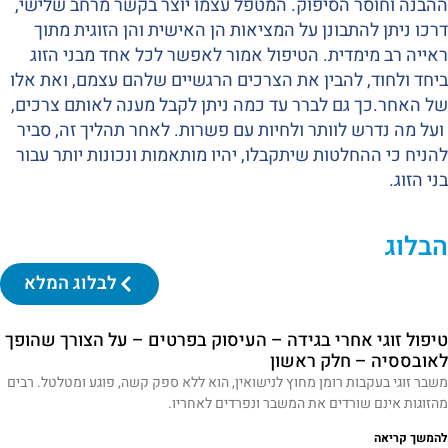
ההבנה וחוסר הסיפוק. המטפל עצמו יוצר בקשר מרחב שלישי,
דרכו ניתן להתבונן על המציאות הן האישית והן הזוגית מתוך
ראייה רב מימדית. הטיפול אמור לאפשר לכל אחד מבני הזוג
ביחד ולחוד, להבין את הצרכים הרגשיים שלהם עצמם, ואת אלו
של האחר.כך גם לברר עד כמה ניתן לקבל מענה לאותם צרכים,
ועל מה נדרש לוותר ולחיות עם פשרות. לאחר תהליך זה, סביר
להניח כי ההחלטות שיתקבלו, יהיו מותאמות ונכונות יותר עבור
בני הזוג.
הבלוג
לבלוג המלא
טיפול זוגי אחרי בגידה – העיסוק בפרטים – על הצורך שהופך
לאובססיה – חלק ראשון
משבר זוגי בעקבות רומן מחוץ לנישואין, הוא ללא ספק קשה, פוגע ומטלטל. רבים
מהזוגות אינם שורדים את המשבר ונפרדים לאחריו.
להמשך קריאה