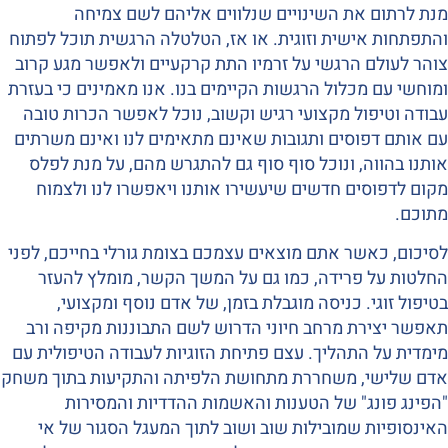
מנת לרתום את השינויים שנלווים אליהם לשם צמיחה
והתפתחות אישית וזוגית. או אז, הטלטלה הרגשית תוכל לפתוח
צוהר לעולם הרגשי על זרמיו התת קרקעיים ולאפשר מגע קרוב
ומוחשי עם מכלול הרגשות הקיימים בנו. אנו מאמינים כי בעזרת
עבודה וטיפול מקצועי רגיש וקשוב, נוכל לאפשר הכרות טובה
עם אותם דפוסים ותגובות שאינם מתאימים לנו ואינם משרתים
אותנו בהווה, ונוכל סוף סוף גם להתגרש מהם, על מנת לפלס
מקום לדפוסים חדשים שיעשירו אותנו ויאפשרו לנו ולצמוח
מתוכם.
לסיכום, כאשר אתם מוצאים עצמכם בצומת גורלי בחייכם, לפני
החלטות על פרידה, כמו גם על המשך הקשר, מומלץ להעזר
בטיפול זוגי. כניסה מוגבלת בזמן, של אדם נוסף ומקצועי,
תאפשר יצירת מרחב חיוני הדרוש לשם התבוננות מקיפה ורב
מימדית על התהליך. עצם פתיחת הזוגיות לעבודה הטיפולית עם
אדם שלישי, משחררת מתחושת הלפיתה והתקיעות בתוך משחק
"הפינג פונג" של הטענות והאשמות ההדדיות והמסירות
האינסופיות שמובילות שוב ושוב לתוך המעגל הסגור של אי